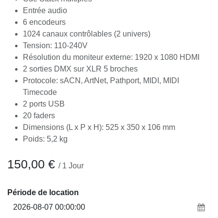
Cue Stack multiples
Entrée audio
6 encodeurs
1024 canaux contrôlables (2 univers)
Tension: 110-240V
Résolution du moniteur externe: 1920 x 1080
HDMI
2 sorties DMX sur XLR 5 broches
Protocole: sACN, ArtNet, Pathport, MIDI, MIDI
Timecode
2 ports USB
20 faders
Dimensions (L x P x H): 525 x 350 x 106 mm
Poids: 5,2 kg
150,00
€
/
1
Jour
Période de location